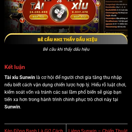
Bẻ cầu khi thấy dấu hiệu
Kết luận
Tài xỉu Sunwin
là cơ hội để người chơi gia tăng thu nhập
nếu biết cách vận dụng chiến lược hợp lý. Hiểu rõ luật chơi,
kiểm soát vốn và tránh các sai lầm phổ biến sẽ giúp bạn
tiến xa hơn trong hành trình chinh phục trò chơi này tại
Sunwin
.
Kèo Đồng Banh Là Gì? Cách
Liêng Sunwin – Chiến Thuật