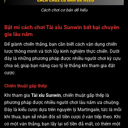
Cách chơi cơ bản dễ hiểu
Bật mí cách chơi Tài xỉu Sunwin bất bại chuyên
gia lâu năm
Để giành chiến thắng, bạn cần biết cách vận dụng chiến
lược thông minh và tích lũy kinh nghiệm thực chiến. Dưới
đây là những phương pháp được nhiều người chơi kỳ cựu
chia sẻ, giúp bạn nâng cao tỷ lệ thắng khi tham gia đặt
cược:
Chiến thuật gấp thếp
Khi tham gia
Tài xỉu Sunwin
, chiến thuật gấp thếp là
phương pháp được nhiều người chơi lâu năm ưa chuộng.
Đây là kiểu cược dựa trên nguyên lý Martingale, tức là mỗi
khi thua, bạn sẽ nhân đôi số tiền cược ở ván tiếp theo. Khi
có một ván thắng, bạn lấy lại số tiền đã mất, có thêm một