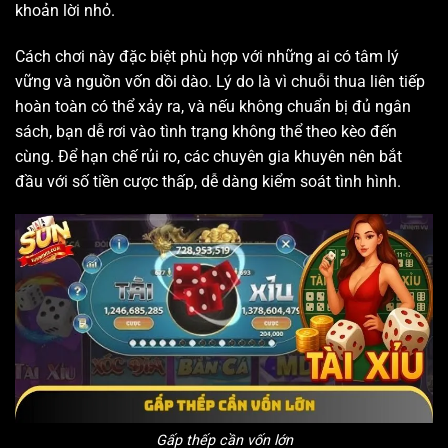
khoản lời nhỏ.
Cách chơi này đặc biệt phù hợp với những ai có tâm lý
vững và nguồn vốn dồi dào. Lý do là vì chuỗi thua liên tiếp
hoàn toàn có thể xảy ra, và nếu không chuẩn bị đủ ngân
sách, bạn dễ rơi vào tình trạng không thể theo kèo đến
cùng. Để hạn chế rủi ro, các chuyên gia khuyên nên bắt
đầu với số tiền cược thấp, dễ dàng kiểm soát tình hình.
Gấp thếp cần vốn lớn