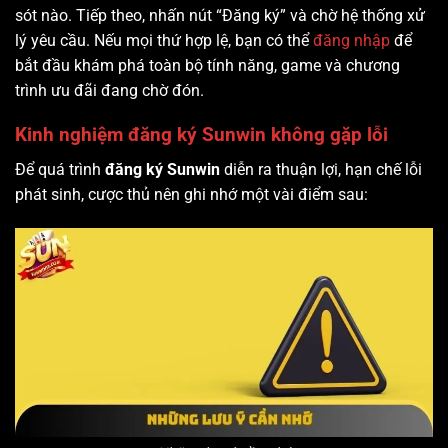
sót nào. Tiếp theo, nhấn nút “Đăng ký” và chờ hệ thống xử
lý yêu cầu. Nếu mọi thứ hợp lệ, bạn có thể
đăng nhập
để
bắt đầu khám phá toàn bộ tính năng, game và chương
trình ưu đãi đang chờ đón.
Kinh nghiệm đăng ký Sunwin không gặp lỗi
Để quá trình
đăng ký Sunwin
diễn ra thuận lợi, hạn chế lỗi
phát sinh, cược thủ nên ghi nhớ một vài điểm sau: