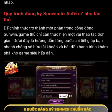
nhập.
Quy trình đăng ký Sunwin từ A đến Z cho tân
thủ
Để chính thức trở thành một phần trong cộng đồng
Sunwin, game thủ chỉ cần thực hiện một vài thao tác đơn
giản. Dưới đây là hướng dẫn từng bước chi tiết giúp bạn
nhanh chóng sở hữu tài khoản và bắt đầu hành trình khám
phá kho game siêu hấp dẫn.