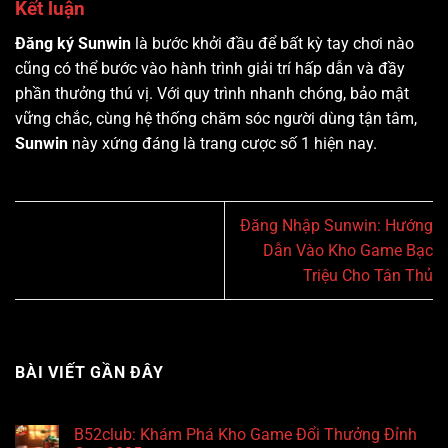
Kết luận
Đăng ký Sunwin
là bước khởi đầu để bất kỳ tay chơi nào
cũng có thể bước vào hành trình giải trí hấp dẫn và đầy
phần thưởng thú vị. Với quy trình nhanh chóng, bảo mật
vững chắc, cùng hệ thống chăm sóc người dùng tận tâm,
Sunwin
này xứng đáng là trang cược số 1 hiện nay.
Đăng Nhập Sunwin: Hướng
Dẫn Vào Kho Game Bạc
Triệu Cho Tân Thủ
BÀI VIẾT GẦN ĐÂY
B52club: Khám Phá Kho Game Đổi Thưởng Đỉnh