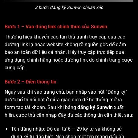
3 bước đăng ký Sunwin chuẩn xác
Bước 1 – Vào đúng link chính thức của Sunwin
Thương hiệu khuyến cáo tân thủ tránh truy cập qua các
đường link lạ hoặc website không rõ nguồn gốc để đảm
bảo an toàn dữ liệu cá nhân. Hãy truy cập trực tiếp qua
ứng dụng chính hãng hoặc đường link do chính trang cược
cung cấp.
Bước 2 – Điền thông tin
Ngay sau khi vào trang chủ, bạn nhấp vào nút “Đăng ký”
được bố trí nổi bật ở giữa giao diện để hệ thống mở ra
form tạo tài khoản. Sau khi bảng
đăng ký Sunwin
xuất
hiện, cược thủ cần nhập đầy đủ các thông tin cần thiết sau:
Tên đăng nhập: Độ dài từ 6 – 29 ký tự và không sử
dụng ký tự đặc biệt. Nên chọn một tên mang dấu ấn