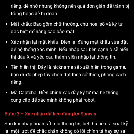
riêng, dễ nhớ nhưng không nên quá đơn giản để tránh bị
trùng hoặc dễ bị đoán.
Mật khẩu: Bao gồm chữ thường, chữ hoa, số và ký tự
đặc biệt để nâng cao bảo mật.
Xác nhận lại mật khẩu: Điền lại đúng mật khẩu vừa đặt
để hệ thống xác minh. Nếu nhập sai, bên cạnh ô sẽ hiển
thị dấu X và yêu cầu thành viên nhập lại thông tin.
Tên hiển thị: Đây là nickname sẽ xuất hiện trong game,
bạn được phép tùy chọn đặt theo sở thích, phong cách
riêng.
Mã Captcha: Điền chính xác dãy ký tự mà hệ thống
cung cấp để xác minh không phải robot.
Bước 3 – Xác nhận dữ liệu đăng ký Sunwin
Sau khi nhập hoàn tất mọi thông tin, bet thủ nên rà soát kỹ
lại một lượt để chắc chắn không có lỗi chính tả hay sự sai