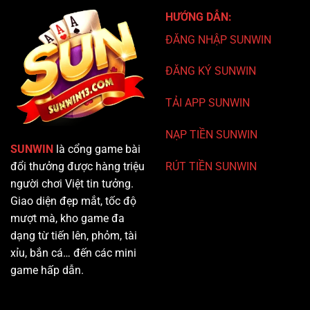
Hũ
Mê
HƯỚNG DẪN:
Đổi
Cá
Thưởng
Cược
ĐĂNG NHẬP SUNWIN
Không
Thể
Bỏ
ĐĂNG KÝ SUNWIN
Lỡ
Tại
TẢI APP SUNWIN
Sunwin
NẠP TIỀN SUNWIN
SUNWIN
là cổng game bài
RÚT TIỀN SUNWIN
đổi thưởng được hàng triệu
người chơi Việt tin tưởng.
Giao diện đẹp mắt, tốc độ
mượt mà, kho game đa
dạng từ tiến lên, phỏm, tài
xỉu, bắn cá… đến các mini
game hấp dẫn.