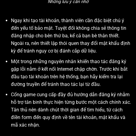
Những lưu ý cần nhớ
Ngay khi tạo tài khoản, thành viên cần đặc biệt chú ý
đến yếu tố bảo mật. Tuyệt đối không chia sẻ thông tin
đăng nhập cho bên thứ ba, kể cả bạn bè thân thiết.
Ngoài ra, nên thiết lập thói quen thay đổi mật khẩu định
kỳ để tránh nguy cơ bị đánh cắp dữ liệu.
Một trong những nguyên nhân khiến thao tác đăng ký
gặp lỗi nằm ở kết nối Internet chập chờn. Trước khi bắt
đầu tạo tài khoản trên hệ thống, bạn hãy kiểm tra lại
đường truyền để tránh thao tác lại từ đầu.
Cổng game cung cấp đầy đủ hướng dẫn đăng ký nhằm
hỗ trợ tân binh thực hiện từng bước một cách chính xác.
Tân thủ nên dành chút thời gian để tìm hiểu, từ cách
điền form đến quy định về tên tài khoản, mật khẩu và
mã xác nhận.