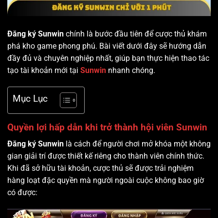
Đăng ký Sunwin
chính là bước đầu tiên để cược thủ khám
phá kho game phong phú. Bài viết dưới đây sẽ hướng dẫn
đầy đủ và chuyên nghiệp nhất, giúp bạn thực hiện thao tác
tạo tài khoản mới tại
Sunwin
nhanh chóng.
Mục Lục
Quyền lợi hấp dẫn khi trở thành hội viên Sunwin
Đăng ký Sunwin
là cách để người chơi mở khóa một không
gian giải trí được thiết kế riêng cho thành viên chính thức.
Khi đã sở hữu tài khoản, cược thủ sẽ được trải nghiệm
hàng loạt đặc quyền mà người ngoài cuộc không bao giờ
có được: