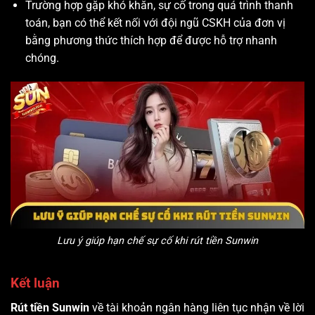
Trường hợp gặp khó khăn, sự cố trong quá trình thanh
toán, bạn có thể kết nối với đội ngũ CSKH của đơn vị
bằng phương thức thích hợp để được hỗ trợ nhanh
chóng.
Lưu ý giúp hạn chế sự cố khi rút tiền Sunwin
Kết luận
Rút tiền Sunwin
về tài khoản ngân hàng liên tục nhận về lời