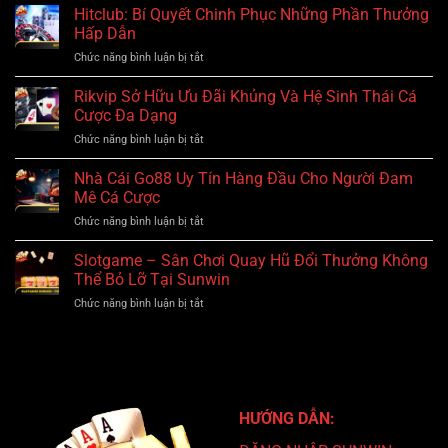
Khám
Hitclub: Bí Quyết Chinh Phục Những Phần Thưởng
Phá
Hấp Dẫn
Kho
Chức năng bình luận bị tắt
ở
Game
Hitclub:
Đổi
Bí
Rikvip Sở Hữu Ưu Đãi Khủng Và Hệ Sinh Thái Cá
Thưởng
Quyết
Đỉnh
Cược Đa Dạng
Chinh
Cao
Chức năng bình luận bị tắt
ở
Phục
2025
Rikvip
Những
Sở
Nhà Cái Go88 Uy Tín Hàng Đầu Cho Người Đam
Phần
Hữu
Thưởng
Mê Cá Cược
Ưu
Hấp
Chức năng bình luận bị tắt
ở
Đãi
Dẫn
Nhà
Khủng
Cái
Slotgame – Sân Chơi Quay Hũ Đổi Thưởng Không
Và
Go88
Hệ
Thể Bỏ Lỡ Tại Sunwin
Uy
Sinh
Chức năng bình luận bị tắt
ở
Tín
Thái
Slotgame
Hàng
Cá
–
Đầu
Cược
Sân
Cho
Đa
Chơi
Người
Dạng
Quay
Đam
Hũ
Mê
HƯỚNG DẪN:
Đổi
Cá
Thưởng
Cược