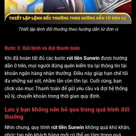
Thiết lập lệnh đổi thưởng theo hướng dẫn từ đơn vị
Bước 3: Gửi lệnh và đợi thanh toán
Khi đã hoàn tất đủ các bước
rút tiền Sunwin
được hướng
dẫn ở trên, mọi người đừng quên kiểm tra lại thông tin tài
khoản ngân hàng nhận thưởng. Điều này giúp hạn chế tối
đa những sai sót, nhầm lẫn còn tồn tại. Cuối cùng, bạn
click vào mục Thanh toán để gửi yêu cầu và đợi hệ thống
xử lý, chuyển khoản trong thời gian quy định.
Lưu ý bạn không nên bỏ qua trong quá trình đổi
thưởng
Nhìn chung, quy trình
rút tiền Sunwin
không quá khó khăn,
phức tạp nên khách hàng mới có thể an tâm trong quá