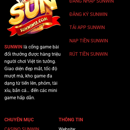
ĐĂNG NHẬP SUNWIN
Không
Thể
Bỏ
ĐĂNG KÝ SUNWIN
Lỡ
Tại
TẢI APP SUNWIN
Sunwin
NẠP TIỀN SUNWIN
SUNWIN
là cổng game bài
RÚT TIỀN SUNWIN
đổi thưởng được hàng triệu
người chơi Việt tin tưởng.
Giao diện đẹp mắt, tốc độ
mượt mà, kho game đa
dạng từ tiến lên, phỏm, tài
xỉu, bắn cá… đến các mini
game hấp dẫn.
CHUYÊN MỤC
THÔNG TIN
CASINO SUNWIN
Website: