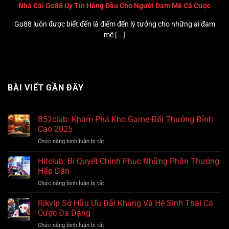
Nhà Cái Go88 Uy Tín Hàng Đầu Cho Người Đam Mê Cá Cược
Go88 luôn được biết đến là điểm đến lý tưởng cho những ai đam
mê [...]
BÀI VIẾT GẦN ĐÂY
B52club: Khám Phá Kho Game Đổi Thưởng Đỉnh
Cao 2025
Chức năng bình luận bị tắt
ở
B52club:
Khám
Hitclub: Bí Quyết Chinh Phục Những Phần Thưởng
Phá
Hấp Dẫn
Kho
Chức năng bình luận bị tắt
ở
Game
Hitclub:
Đổi
Bí
Rikvip Sở Hữu Ưu Đãi Khủng Và Hệ Sinh Thái Cá
Thưởng
Quyết
Đỉnh
Cược Đa Dạng
Chinh
Cao
Chức năng bình luận bị tắt
ở
Phục
2025