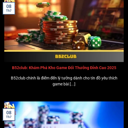
08
Th7
B52club: Khám Phá Kho Game Đổi Thưởng Đỉnh Cao 2025
B52club chính là điểm đến lý tưởng dành cho tín đồ yêu thích
game bài [...]
08
Th7