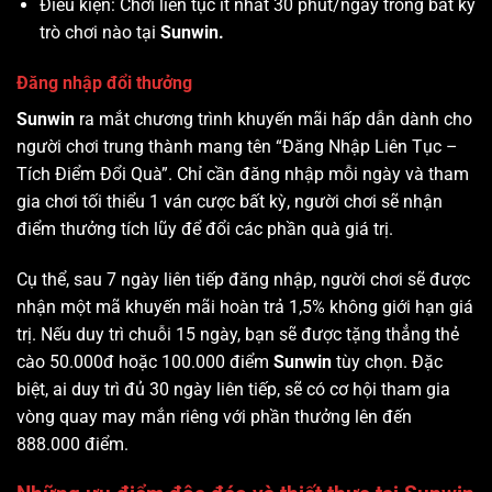
Điều kiện: Chơi liên tục ít nhất 30 phút/ngày trong bất kỳ
trò chơi nào tại
Sunwin.
Đăng nhập đổi thưởng
Sunwin
ra mắt chương trình khuyến mãi hấp dẫn dành cho
người chơi trung thành mang tên “Đăng Nhập Liên Tục –
Tích Điểm Đổi Quà”. Chỉ cần đăng nhập mỗi ngày và tham
gia chơi tối thiểu 1 ván cược bất kỳ, người chơi sẽ nhận
điểm thưởng tích lũy để đổi các phần quà giá trị.
Cụ thể, sau 7 ngày liên tiếp đăng nhập, người chơi sẽ được
nhận một mã khuyến mãi hoàn trả 1,5% không giới hạn giá
trị. Nếu duy trì chuỗi 15 ngày, bạn sẽ được tặng thẳng thẻ
cào 50.000đ hoặc 100.000 điểm
Sunwin
tùy chọn. Đặc
biệt, ai duy trì đủ 30 ngày liên tiếp, sẽ có cơ hội tham gia
vòng quay may mắn riêng với phần thưởng lên đến
888.000 điểm.