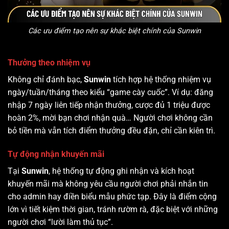
Các ưu điểm tạo nên sự khác biệt chính của Sunwin
Thưởng theo nhiệm vụ
Không chỉ đánh bạc,
Sunwin
tích hợp hệ thống nhiệm vụ
ngày/tuần/tháng theo kiểu “game cày cuốc”. Ví dụ: đăng
nhập 7 ngày liên tiếp nhận thưởng, cược đủ 1 triệu được
hoàn 2%, mời bạn chơi nhận quà… Người chơi không cần
bỏ tiền mà vẫn tích điểm thưởng đều đặn, chỉ cần kiên trì.
Tự động nhận khuyến mãi
Tại
Sunwin
, hệ thống tự động ghi nhận và kích hoạt
khuyến mãi mà không yêu cầu người chơi phải nhắn tin
cho admin hay điền biểu mẫu phức tạp. Đây là điểm cộng
lớn vì tiết kiệm thời gian, tránh rườm rà, đặc biệt với những
người chơi “lười làm thủ tục”.