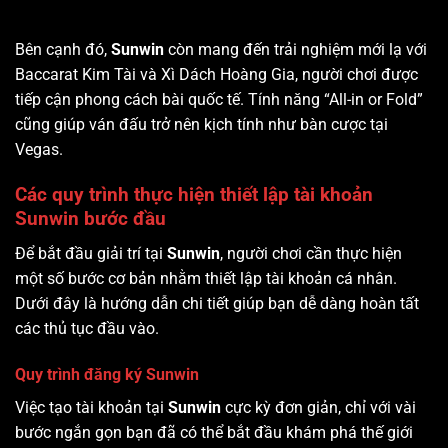
Bên cạnh đó,
Sunwin
còn mang đến trải nghiệm mới lạ với
Baccarat Kim Tài và Xì Dách Hoàng Gia, người chơi được
tiếp cận phong cách bài quốc tế. Tính năng “All-in or Fold”
cũng giúp ván đấu trở nên kịch tính như bàn cược tại
Vegas.
Các quy trình thực hiện thiết lập tài khoản
Sunwin bước đầu
Để bắt đầu giải trí tại
Sunwin
, người chơi cần thực hiện
một số bước cơ bản nhằm thiết lập tài khoản cá nhân.
Dưới đây là hướng dẫn chi tiết giúp bạn dễ dàng hoàn tất
các thủ tục đầu vào.
Quy trình đăng ký Sunwin
Việc tạo tài khoản tại
Sunwin
cực kỳ đơn giản, chỉ với vài
bước ngắn gọn bạn đã có thể bắt đầu khám phá thế giới