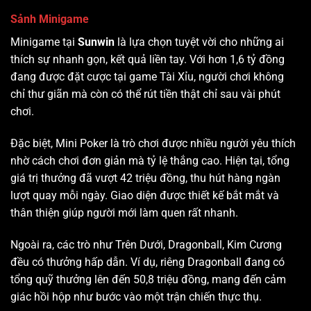
Sảnh Minigame
Minigame tại
Sunwin
là lựa chọn tuyệt vời cho những ai
thích sự nhanh gọn, kết quả liền tay. Với hơn 1,6 tỷ đồng
đang được đặt cược tại game Tài Xỉu, người chơi không
chỉ thư giãn mà còn có thể rút tiền thật chỉ sau vài phút
chơi.
Đặc biệt, Mini Poker là trò chơi được nhiều người yêu thích
nhờ cách chơi đơn giản mà tỷ lệ thắng cao. Hiện tại, tổng
giá trị thưởng đã vượt 42 triệu đồng, thu hút hàng ngàn
lượt quay mỗi ngày. Giao diện được thiết kế bắt mắt và
thân thiện giúp người mới làm quen rất nhanh.
Ngoài ra, các trò như Trên Dưới, Dragonball, Kim Cương
đều có thưởng hấp dẫn. Ví dụ, riêng Dragonball đang có
tổng quỹ thưởng lên đến 50,8 triệu đồng, mang đến cảm
giác hồi hộp như bước vào một trận chiến thực thụ.