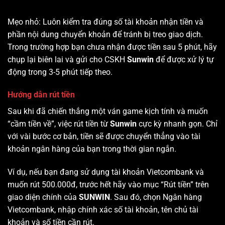
Mẹo nhỏ: Luôn kiểm tra đúng số tài khoản nhận tiền và
phần nội dung chuyển khoản để tránh bị treo giao dịch.
Trong trường hợp bạn chưa nhận được tiền sau 5 phút, hãy
chụp lại biên lai và gửi cho CSKH
Sunwin
để được xử lý tự
động trong 3-5 phút tiếp theo.
Hướng dẫn rút tiền
Sau khi đã chiến thắng một ván game kịch tính và muốn
“cầm tiền về”, việc rút tiền từ
Sunwin
cực kỳ nhanh gọn. Chỉ
với vài bước cơ bản, tiền sẽ được chuyển thẳng vào tài
khoản ngân hàng của bạn trong thời gian ngắn.
Ví dụ, nếu bạn đang sử dụng tài khoản Vietcombank và
muốn rút 500.000đ, trước hết hãy vào mục “Rút tiền” trên
giao diện chính của
SUNWIN
. Sau đó, chọn Ngân hàng
Vietcombank, nhập chính xác số tài khoản, tên chủ tài
khoản và số tiền cần rút.