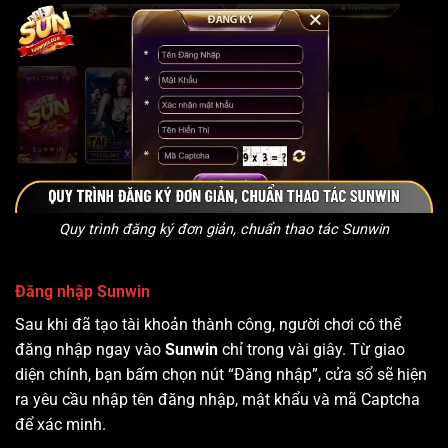
Quy trình đăng ký đơn giản, chuẩn thao tác Sunwin
Đăng nhập Sunwin
Sau khi đã tạo tài khoản thành công, người chơi có thể
đăng nhập ngay vào
Sunwin
chỉ trong vài giây. Từ giao
diện chính, bạn bấm chọn nút “Đăng nhập”, cửa sổ sẽ hiện
ra yêu cầu nhập tên đăng nhập, mật khẩu và mã Captcha
để xác minh.