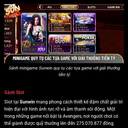
Sảnh minigame Sunwin quy tụ các tựa game với giải thưởng
tiền tỷ
Sảnh Slot
Slot tại
Sunwin
mang phong cách thiết kế đậm chất giải trí
hiện đại với hình ảnh rực rỡ và âm thanh sôi động. Một
trong những game nổi bật là Avengers, nơi người chơi có
thể giành được quỹ thưởng lên đến 275.070.877 đồng.