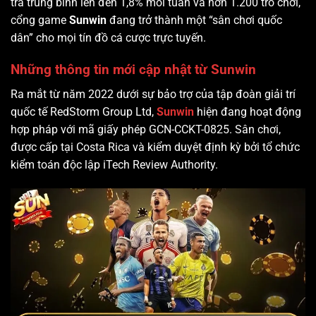
trả trung bình lên đến 1,8% mỗi tuần và hơn 1.200 trò chơi,
cổng game
Sunwin
đang trở thành một “sân chơi quốc
dân” cho mọi tín đồ cá cược trực tuyến.
Những thông tin mới cập nhật từ Sunwin
Ra mắt từ năm 2022 dưới sự bảo trợ của tập đoàn giải trí
quốc tế RedStorm Group Ltd,
Sunwin
hiện đang hoạt động
hợp pháp với mã giấy phép GCN-CCKT-0825. Sân chơi,
được cấp tại Costa Rica và kiểm duyệt định kỳ bởi tổ chức
kiểm toán độc lập iTech Review Authority.