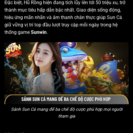
Đặc biệt, Hũ Rồng hiện đang tích lũy lên tới 50 triệu xu, trở
thành mục tiêu hấp dẫn bậc nhất. Giao diện sống động,
hiệu ứng mãn nhãn và âm thanh chân thực giúp Sun Cá
giữ vững vị trí top đầu lượt truy cập mỗi ngày trong hệ
thống game
Sunwin
.
Sảnh Sun Cá mang đế ba chế độ cược phù hợp mọi người
tham gia