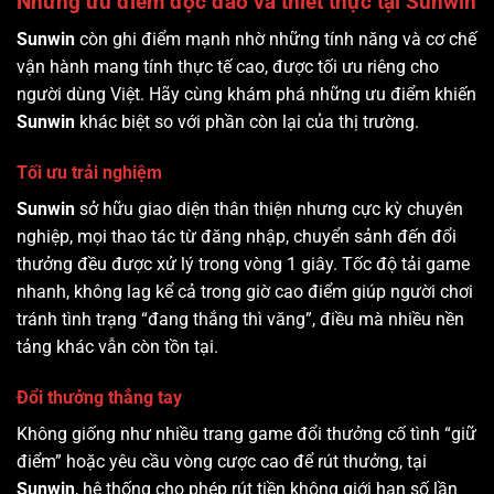
Những ưu điểm độc đáo và thiết thực tại Sunwin
Sunwin
còn ghi điểm mạnh nhờ những tính năng và cơ chế
vận hành mang tính thực tế cao, được tối ưu riêng cho
người dùng Việt. Hãy cùng khám phá những ưu điểm khiến
Sunwin
khác biệt so với phần còn lại của thị trường.
Tối ưu trải nghiệm
Sunwin
sở hữu giao diện thân thiện nhưng cực kỳ chuyên
nghiệp, mọi thao tác từ đăng nhập, chuyển sảnh đến đổi
thưởng đều được xử lý trong vòng 1 giây. Tốc độ tải game
nhanh, không lag kể cả trong giờ cao điểm giúp người chơi
tránh tình trạng “đang thắng thì văng”, điều mà nhiều nền
tảng khác vẫn còn tồn tại.
Đổi thưởng thẳng tay
Không giống như nhiều trang game đổi thưởng cố tình “giữ
điểm” hoặc yêu cầu vòng cược cao để rút thưởng, tại
Sunwin
, hệ thống cho phép rút tiền không giới hạn số lần