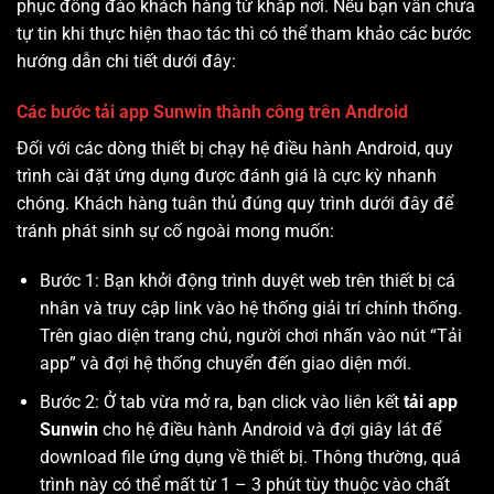
phục đông đảo khách hàng từ khắp nơi. Nếu bạn vẫn chưa
tự tin khi thực hiện thao tác thì có thể tham khảo các bước
hướng dẫn chi tiết dưới đây:
Các bước tải app Sunwin thành công trên Android
Đối với các dòng thiết bị chạy hệ điều hành Android, quy
trình cài đặt ứng dụng được đánh giá là cực kỳ nhanh
chóng. Khách hàng tuân thủ đúng quy trình dưới đây để
tránh phát sinh sự cố ngoài mong muốn:
Bước 1: Bạn khởi động trình duyệt web trên thiết bị cá
nhân và truy cập link vào hệ thống giải trí chính thống.
Trên giao diện trang chủ, người chơi nhấn vào nút “Tải
app” và đợi hệ thống chuyển đến giao diện mới.
Bước 2: Ở tab vừa mở ra, bạn click vào liên kết
tải app
Sunwin
cho hệ điều hành Android và đợi giây lát để
download file ứng dụng về thiết bị. Thông thường, quá
trình này có thể mất từ 1 – 3 phút tùy thuộc vào chất