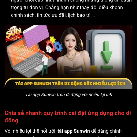
trọng từ đơn vị. Chẳng hạn như thay đổi điều khoản
chính sách, tin tức ưu đãi, lịch bảo trì,…
Tải app Sunwin trên di động với nhiều lợi ích
Chia sẻ nhanh quy trình cài đặt ứng dụng cho di
động
Với nhiều lợi thế nổi trội,
tải app Sunwin
dễ dàng chinh