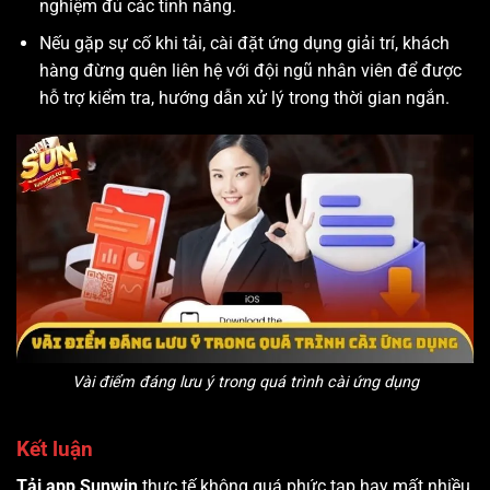
nghiệm đủ các tính năng.
Nếu gặp sự cố khi tải, cài đặt ứng dụng giải trí, khách
hàng đừng quên liên hệ với đội ngũ nhân viên để được
hỗ trợ kiểm tra, hướng dẫn xử lý trong thời gian ngắn.
Vài điểm đáng lưu ý trong quá trình cài ứng dụng
Kết luận
Tải app Sunwin
thực tế không quá phức tạp hay mất nhiều