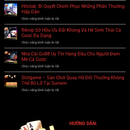
Khám
Hitclub: Bí Quyết Chinh Phục Những Phần Thưởng
Phá
Hấp Dẫn
Kho
Chức năng bình luận bị tắt
ở
Game
Hitclub:
Đổi
Bí
Rikvip Sở Hữu Ưu Đãi Khủng Và Hệ Sinh Thái Cá
Thưởng
Quyết
Đỉnh
Cược Đa Dạng
Chinh
Cao
Chức năng bình luận bị tắt
ở
Phục
2025
Rikvip
Những
Sở
Nhà Cái Go88 Uy Tín Hàng Đầu Cho Người Đam
Phần
Hữu
Thưởng
Mê Cá Cược
Ưu
Hấp
Chức năng bình luận bị tắt
ở
Đãi
Dẫn
Nhà
Khủng
Cái
Slotgame – Sân Chơi Quay Hũ Đổi Thưởng Không
Và
Go88
Hệ
Thể Bỏ Lỡ Tại Sunwin
Uy
Sinh
Chức năng bình luận bị tắt
ở
Tín
Thái
Slotgame
Hàng
Cá
–
Đầu
Cược
Sân
Cho
Đa
Chơi
Người
Dạng
Quay
Đam
Hũ
Mê
HƯỚNG DẪN:
Đổi
Cá
Thưởng