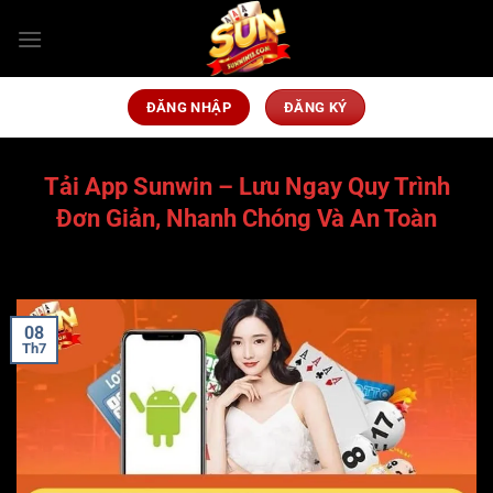
Bỏ
qua
nội
dung
ĐĂNG NHẬP
ĐĂNG KÝ
Tải App Sunwin – Lưu Ngay Quy Trình
Đơn Giản, Nhanh Chóng Và An Toàn
08
Th7