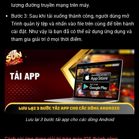
lượng đường truyền mạng trên máy.
Bước 3: Sau khi tải xuống thành công, người dùng mở
Trình quản lý tệp và nhấn vào file trên cùng để tiền hành
cài đặt. Như vậy là bạn đã có thể sử dụng ứng dụng và
tham gia giải trí ở mọi thời điểm.
Lưu lại 3 bước tải app cho các dòng Android
Cách cài ứng dụng giải trí trên máy IOS thành công