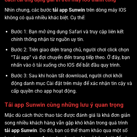
Nhìn chung, các bước
tải app Sunwin
trên dòng máy IOS
không có quá nhiều khác biệt. Cụ thể:
Bước 1: Bạn mở ứng dụng Safari và truy cập liên kết
chính thống nhận từ nguồn uy tín.
Bước 2: Trên giao diện trang chủ, người chơi click chọn
“Tải app” và đợi chuyển đến trang tiếp theo. Ở đây, bạn
nhấn vào ô tải xuống cho IOS để bắt đầu quy trình.
Bước 3: Sau khi hoàn tất download, người chơi khởi
động danh mục Cài đặt trên máy để xác nhận tin cậy và
cấp quyền cho app hoạt động.
Tải app Sunwin cùng những lưu ý quan trọng
Mặc dù cách thức thao tác được đánh giá là khá đơn giản
song nhiều khách hàng vẫn gặp khó khăn trong quá trình
tải app Sunwin
. Do đó, bạn có thể tham khảo qua một số