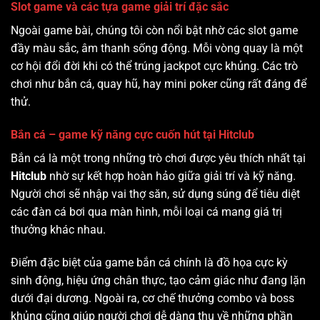
Slot game và các tựa game giải trí đặc sắc
Ngoài game bài, chúng tôi còn nổi bật nhờ các slot game
đầy màu sắc, âm thanh sống động. Mỗi vòng quay là một
cơ hội đổi đời khi có thể trúng jackpot cực khủng. Các trò
chơi như bắn cá, quay hũ, hay mini poker cũng rất đáng để
thử.
Bắn cá – game kỹ năng cực cuốn hút tại Hitclub
Bắn cá là một trong những trò chơi được yêu thích nhất tại
Hitclub
nhờ sự kết hợp hoàn hảo giữa giải trí và kỹ năng.
Người chơi sẽ nhập vai thợ săn, sử dụng súng để tiêu diệt
các đàn cá bơi qua màn hình, mỗi loại cá mang giá trị
thưởng khác nhau.
Điểm đặc biệt của game bắn cá chính là đồ họa cực kỳ
sinh động, hiệu ứng chân thực, tạo cảm giác như đang lặn
dưới đại dương. Ngoài ra, cơ chế thưởng combo và boss
khủng cũng giúp người chơi dễ dàng thu về những phần