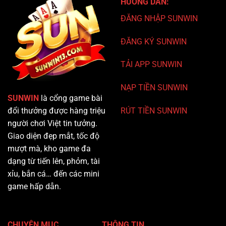
HƯỚNG DẪN:
Đổi
Cá
Thưởng
Cược
ĐĂNG NHẬP SUNWIN
Không
Thể
Bỏ
ĐĂNG KÝ SUNWIN
Lỡ
Tại
TẢI APP SUNWIN
Sunwin
NẠP TIỀN SUNWIN
SUNWIN
là cổng game bài
RÚT TIỀN SUNWIN
đổi thưởng được hàng triệu
người chơi Việt tin tưởng.
Giao diện đẹp mắt, tốc độ
mượt mà, kho game đa
dạng từ tiến lên, phỏm, tài
xỉu, bắn cá… đến các mini
game hấp dẫn.
CHUYÊN MỤC
THÔNG TIN