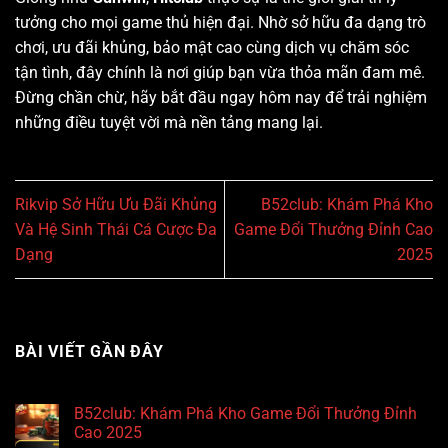
tưởng cho mọi game thủ hiện đại. Nhờ sở hữu đa dạng trò
chơi, ưu đãi khủng, bảo mật cao cùng dịch vụ chăm sóc
tận tình, đây chính là nơi giúp bạn vừa thỏa mãn đam mê.
Đừng chần chừ, hãy bắt đầu ngay hôm nay để trải nghiệm
những điều tuyệt vời mà nền tảng
mang lại.
Rikvip Sở Hữu Ưu Đãi Khủng
B52club: Khám Phá Kho
Và Hệ Sinh Thái Cá Cược Đa
Game Đổi Thưởng Đỉnh Cao
Dạng
2025
BÀI VIẾT GẦN ĐÂY
B52club: Khám Phá Kho Game Đổi Thưởng Đỉnh
Cao 2025