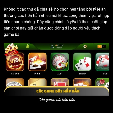
Không ít cao thủ đã chia sẻ, họ chọn nền tảng bởi tỷ lệ ăn
thưởng cao hơn hẳn nhiều nơi khác, cộng thêm việc rút nạp
tiền nhanh chóng. Đây cũng chính là yếu tố then chốt giúp
sân chơi này giữ chân được đông đảo người yêu thích
game bài.
Các game bài hấp dẫn