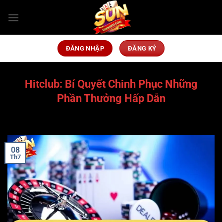
Bỏ
qua
nội
dung
ĐĂNG NHẬP
ĐĂNG KÝ
Hitclub: Bí Quyết Chinh Phục Những
Phần Thưởng Hấp Dẫn
08
Th7