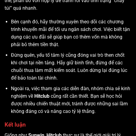
thể, phân bổ vốn hợp lý để tránh rơi vào tình trạng “cháy
túi” quá nhanh.
Bên cạnh đó, hãy thường xuyên theo dõi các chương
trình khuyến mãi để tối ưu ngân sách chơi. Việc biết tận
dụng các ưu đãi sẽ giúp bạn có thêm vốn mà không
phải bỏ thêm tiền thật.
Đừng quên, yếu tố tâm lý cũng đóng vai trò then chốt
khi chơi tại nền tảng. Hãy giữ bình tĩnh, đừng để các
chuỗi thua làm mất kiểm soát. Luôn dừng lại đúng lúc
để bảo toàn tài chính.
Ngoài ra, việc tham gia các diễn đàn, nhóm chia sẻ kinh
nghiệm về
Hitclub
cũng rất cần thiết. Bạn sẽ học hỏi
được nhiều chiến thuật mới, tránh được những sai lầm
không đáng có và nâng cao tỷ lệ thắng.
Kết luận
Giống như
Sunwin
,
Hitclub
thực sự là thế giới giải trí lý